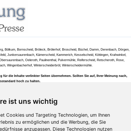
erg, Bölkum, Bornscheid, Bröleck, Brölerhof, Broscheid, Büchel, Damm, Derenbach, Dörgen,
sfeld, Junkersaurenbach, Kämerscheid, Kammerich, Kesselscheid, Köttingen, Krahwinkel,
Obersaurenbach, Oeleroth, Paulinenthal, Pulvermühle, Reiferscheid, Retscheroth, Rose,
ach, Wingenbacherhof, Winterscheiderbröl, Winterscheidermühle.
r die Inhalte verlinkter Seiten übernehmen. Sollten Sie auf, Ihrer Meinung nach,
ässtandard hoch zu halten.
ch von den Links dieser Seite zu anderen Seiten und stellen klar, dass wir uns den
 Autoren stehen im Verantwortungsbereich ihrer jeweiligen Poster. This publication
re ist uns wichtig
lio.de
, deine kostenlose Bilddatenbank für lizenzfreie Fotos. Ansonsten unterliegen
ung zu reproduzieren!
et Cookies und Targeting Technologien, um Ihnen
Erlebnis zu ermöglichen und die Werbung, die Sie
Bedürfnisse anzupassen. Diese Technologien nutzen