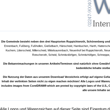
Die Gemeinde besteht neben den drei Hauptorten Ruppichteroth, Schönenberg und 
Ennenbach, Fußberg, Fußhollen, Gießelbach, Hänscheid, Hambuchen, Harth, Hatterscheid
Kuchem, Litterscheid, Millerscheid, Mittelsaurenbach, Neuenhof bei Ruppichteroth, Ne
Rotscheroth, Scheid, Schmitzdörfgen, Schmitzhöfgen, Schneppe,
Die Bekanntmachungen in unseren Artikeln/Terminen sind natürlich ohne Gewähr! T
bedenkliche Inhalte stoße
Die Nutzung der Daten aus unserem Download Verzeichnis erfolgt auf eigene Gefahr 
Inhalt der verlinkten Seiten nicht zu eigen machen möchten! Alle Logos und Warenz
includes images from CorelDRAW9 which are proted by copyright laws of the U.S.,
alle unsere Inhalte 
Alle Logos und Warenzeichen auf dieser Seite sind Eigentum de