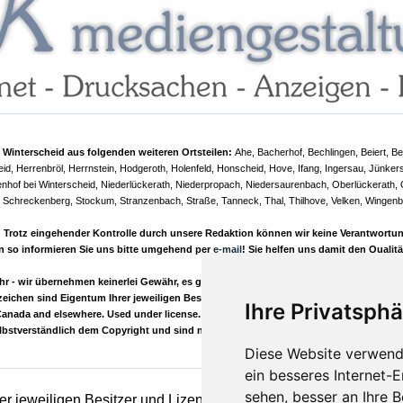
Winterscheid aus folgenden weiteren Ortsteilen:
Ahe, Bacherhof, Bechlingen, Beiert, B
, Herrenbröl, Herrnstein, Hodgeroth, Holenfeld, Honscheid, Hove, Ifang, Ingersau, Jünker
uenhof bei Winterscheid, Niederlückerath, Niederpropach, Niedersaurenbach, Oberlückerath, 
 Schreckenberg, Stockum, Stranzenbach, Straße, Tanneck, Thal, Thilhove, Velken, Wingenb
rotz eingehender Kontrolle durch unsere Redaktion können wir keine Verantwortung fü
n so informieren Sie uns bitte umgehend per
e-mail
! Sie helfen uns damit den Qualit
- wir übernehmen keinerlei Gewähr, es gilt die GPL! Wir distanzieren uns ausdrückli
eichen sind Eigentum Ihrer jeweiligen Besitzer. Die Kommentare wie Beiträge fremder
Ihre Privatsphä
 Canada and elsewhere. Used under license. Außerdem verwenden wir Bilder von:
Pixe
selbstverständlich dem Copyright und sind nur mit unserer ausdrücklichen Genehmig
Diese Website verwend
ein besseres Internet-
sehen, besser an Ihre 
r jeweiligen Besitzer und Lizenzhalter.