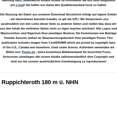
Meinung nach, bedenkliche Inhalte stoßen so informieren Sie uns bitte umgehend
per
e-mail
! Sie helfen uns damit den Qualitässtandard hoch zu halten.
Die Nutzung der Daten aus unserem Download Verzeichnis erfolgt auf eigene Gefahr
- wir übernehmen keinerlei Gewähr, es gilt die GPL! Wir distanzieren uns
ausdrücklich von den Links dieser Seite zu anderen Seiten und stellen klar, dass wir
uns den Inhalt der verlinkten Seiten nicht zu eigen machen möchten! Alle Logos und
Warenzeichen sind Eigentum Ihrer jeweiligen Besitzer. Die Kommentare wie Beiträge
fremder Autoren stehen im Verantwortungsbereich ihrer jeweiligen Poster. This
publication includes images from CorelDRAW9 which are proted by copyright laws
of the U.S., Canada and elsewhere. Used under license. Außerdem verwenden wir
Bilder von:
Pixelio.de
, deine kostenlose Bilddatenbank für lizenzfreie Fotos.
Ansonsten unterliegen alle unsere Inhalte selbstverständlich dem Copyright und
sind nur mit unserer ausdrücklichen Genehmigung zu reproduzieren!
Ruppichteroth 180 m ü. NHN