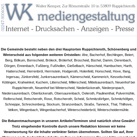
Die Gemeinde besteht neben den drei Hauptorten Ruppichteroth, Schönenberg und
Winterscheid aus folgenden weiteren Ortsteilen:
Ahe, Bacherhof, Bechlingen, Beiert,
Berg, Bölkum, Bornscheid, Bröleck, Brölerhof, Broscheid, Büchel, Damm, Derenbach,
Dörgen, Ennenbach, Fußberg, Fußhollen, Gießelbach, Hänscheid, Hambuchen, Harth,
Hatterscheid, Herrenbröl, Herrnstein, Hodgeroth, Holenfeld, Honscheid, Hove, Ifang,
Ingersau, Jünkersfeld, Junkersaurenbach, Kämerscheid, Kammerich, Kesselscheid,
Köttingen, Krahwinkel, Kuchem, Litterscheid, Millerscheid, Mittelsaurenbach, Neuenhof bei
Ruppichteroth, Neuenhof bei Winterscheid, Niederlückerath, Niederpropach,
Niedersaurenbach, Oberlückerath, Obersaurenbach, Oeleroth, Paulinenthal, Pulvermühle,
Reiferscheid, Retscheroth, Rose, Rotscheroth, Scheid, Schmitzdörfgen, Schmitzhöfgen,
Schneppe, Schreckenberg, Stockum, Stranzenbach, Straße, Tanneck, Thal, Thilhove,
Velken, Wingenbach, Wingenbacherhof, Winterscheiderbröl, Winterscheidermühle.
Die Bekanntmachungen in unseren Artikeln/Terminen sind natürlich ohne Gewähr!
Trotz eingehender Kontrolle durch unsere Redaktion können wir keine
Verantwortung für die Inhalte verlinkter Seiten übernehmen. Sollten Sie auf, Ihrer