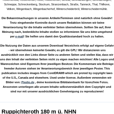
Schneppe, Schreckenberg, Stockum, Stranzenbach, Straße, Tanneck, Thal, Thilhove,
Velken, Wingenbach, Wingenbacherhof, Winterscheiderbröl, Winterscheidermühle.
Die Bekanntmachungen in unseren Artikeln/Terminen sind natürlich ohne Gewähr!
Trotz eingehender Kontrolle durch unsere Redaktion können wir keine
Verantwortung für die Inhalte verlinkter Seiten übernehmen. Sollten Sie auf, Ihrer
Meinung nach, bedenkliche Inhalte stoßen so informieren Sie uns bitte umgehend
per
e-mail
! Sie helfen uns damit den Qualitässtandard hoch zu halten.
Die Nutzung der Daten aus unserem Download Verzeichnis erfolgt auf eigene Gefahr
- wir übernehmen keinerlei Gewähr, es gilt die GPL! Wir distanzieren uns
ausdrücklich von den Links dieser Seite zu anderen Seiten und stellen klar, dass wir
uns den Inhalt der verlinkten Seiten nicht zu eigen machen möchten! Alle Logos und
Warenzeichen sind Eigentum Ihrer jeweiligen Besitzer. Die Kommentare wie Beiträge
fremder Autoren stehen im Verantwortungsbereich ihrer jeweiligen Poster. This
publication includes images from CorelDRAW9 which are proted by copyright laws
of the U.S., Canada and elsewhere. Used under license. Außerdem verwenden wir
Bilder von:
Pixelio.de
, deine kostenlose Bilddatenbank für lizenzfreie Fotos.
Ansonsten unterliegen alle unsere Inhalte selbstverständlich dem Copyright und
sind nur mit unserer ausdrücklichen Genehmigung zu reproduzieren!
Ruppichteroth 180 m ü. NHN