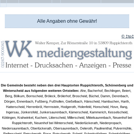
Alle Angaben ohne Gewähr!
© ‡tp‡
Die Gemeinde besteht neben den drei Hauptorten Ruppichteroth, Schönenberg und
Winterscheid aus folgenden weiteren Ortsteilen:
Ahe, Bacherhof, Bechlingen, Beiert,
Berg, Bölkum, Bornscheid, Bröleck, Brölerhof, Broscheid, Büchel, Damm, Derenbach,
Dörgen, Ennenbach, Fußberg, Fußhollen, Gießelbach, Hänscheid, Hambuchen, Harth,
Hatterscheid, Herrenbröl, Herrnstein, Hodgeroth, Holenfeld, Honscheid, Hove, Ifang,
Ingersau, Jünkersfeld, Junkersaurenbach, Kämerscheid, Kammerich, Kesselscheid,
Köttingen, Krahwinkel, Kuchem, Litterscheid, Millerscheid, Mittelsaurenbach, Neuenhof bei
Ruppichteroth, Neuenhof bei Winterscheid, Niederlückerath, Niederpropach,
Niedersaurenbach, Oberlückerath, Obersaurenbach, Oeleroth, Paulinenthal, Pulvermühle,
Reiferscheid, Retscheroth, Rose, Rotscheroth, Scheid, Schmitzdörfgen, Schmitzhöfgen,