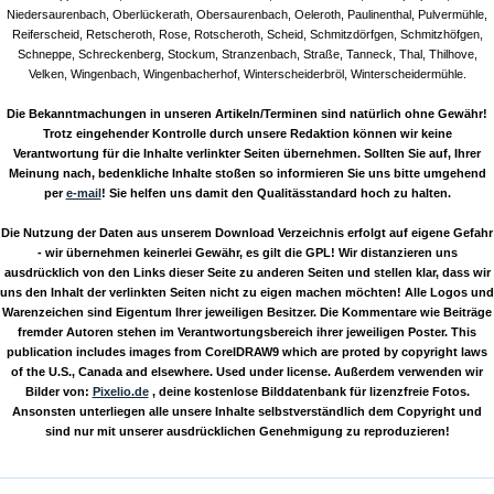
Niedersaurenbach, Oberlückerath, Obersaurenbach, Oeleroth, Paulinenthal, Pulvermühle,
Reiferscheid, Retscheroth, Rose, Rotscheroth, Scheid, Schmitzdörfgen, Schmitzhöfgen,
Schneppe, Schreckenberg, Stockum, Stranzenbach, Straße, Tanneck, Thal, Thilhove,
Velken, Wingenbach, Wingenbacherhof, Winterscheiderbröl, Winterscheidermühle.
Die Bekanntmachungen in unseren Artikeln/Terminen sind natürlich ohne Gewähr!
Trotz eingehender Kontrolle durch unsere Redaktion können wir keine
Verantwortung für die Inhalte verlinkter Seiten übernehmen. Sollten Sie auf, Ihrer
Meinung nach, bedenkliche Inhalte stoßen so informieren Sie uns bitte umgehend
per
e-mail
! Sie helfen uns damit den Qualitässtandard hoch zu halten.
Die Nutzung der Daten aus unserem Download Verzeichnis erfolgt auf eigene Gefahr
- wir übernehmen keinerlei Gewähr, es gilt die GPL! Wir distanzieren uns
ausdrücklich von den Links dieser Seite zu anderen Seiten und stellen klar, dass wir
uns den Inhalt der verlinkten Seiten nicht zu eigen machen möchten! Alle Logos und
Warenzeichen sind Eigentum Ihrer jeweiligen Besitzer. Die Kommentare wie Beiträge
fremder Autoren stehen im Verantwortungsbereich ihrer jeweiligen Poster. This
publication includes images from CorelDRAW9 which are proted by copyright laws
of the U.S., Canada and elsewhere. Used under license. Außerdem verwenden wir
Bilder von:
Pixelio.de
, deine kostenlose Bilddatenbank für lizenzfreie Fotos.
Ansonsten unterliegen alle unsere Inhalte selbstverständlich dem Copyright und
sind nur mit unserer ausdrücklichen Genehmigung zu reproduzieren!