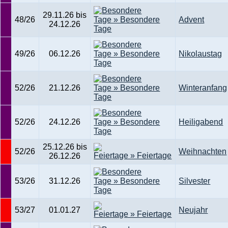
29.11.26 bis
48/26
Advent
24.12.26
49/26
06.12.26
Nikolaustag
52/26
21.12.26
Winteranfang
52/26
24.12.26
Heiligabend
25.12.26 bis
52/26
Weihnachten
26.12.26
53/26
31.12.26
Silvester
53/27
01.01.27
Neujahr