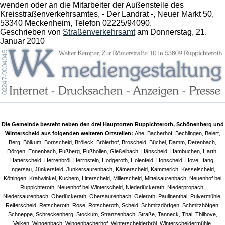
wenden oder an die Mitarbeiter der Außenstelle des
Kreisstraßenverkehrsamtes, - Der Landrat -, Neuer Markt 50,
53340 Meckenheim, Telefon 02225/94090.
Geschrieben von
Straßenverkehrsamt
am
Donnerstag, 21.
Januar 2010
Die Gemeinde besteht neben den drei Hauptorten Ruppichteroth, Schönenberg und
Winterscheid aus folgenden weiteren Ortsteilen:
Ahe, Bacherhof, Bechlingen, Beiert,
Berg, Bölkum, Bornscheid, Bröleck, Brölerhof, Broscheid, Büchel, Damm, Derenbach,
Dörgen, Ennenbach, Fußberg, Fußhollen, Gießelbach, Hänscheid, Hambuchen, Harth,
Hatterscheid, Herrenbröl, Herrnstein, Hodgeroth, Holenfeld, Honscheid, Hove, Ifang,
Ingersau, Jünkersfeld, Junkersaurenbach, Kämerscheid, Kammerich, Kesselscheid,
Köttingen, Krahwinkel, Kuchem, Litterscheid, Millerscheid, Mittelsaurenbach, Neuenhof bei
Ruppichteroth, Neuenhof bei Winterscheid, Niederlückerath, Niederpropach,
Niedersaurenbach, Oberlückerath, Obersaurenbach, Oeleroth, Paulinenthal, Pulvermühle,
Reiferscheid, Retscheroth, Rose, Rotscheroth, Scheid, Schmitzdörfgen, Schmitzhöfgen,
Schneppe, Schreckenberg, Stockum, Stranzenbach, Straße, Tanneck, Thal, Thilhove,
Velken, Wingenbach, Wingenbacherhof, Winterscheiderbröl, Winterscheidermühle.