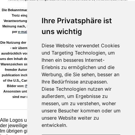
Die Bekanntmachungen in unseren Artikeln/Terminen sind natürlich ohne Gewähr!
Trotz eingehender Kontrolle durch unsere Redaktion können wir keine
Ihre Privatsphäre ist
Verantwortung für die Inhalte verlinkter Seiten übernehmen. Sollten Sie auf, Ihrer
Meinung nach, bedenkliche Inhalte stoßen so informieren Sie uns bitte umgehend
uns wichtig
per
e-mail
! Sie helfen uns damit den Qualitässtandard hoch zu halten.
Die Nutzung der Daten aus unserem Download Verzeichnis erfolgt auf eigene Gefahr
Diese Website verwendet Cookies
- wir übernehmen keinerlei Gewähr, es gilt die GPL! Wir distanzieren uns
und Targeting Technologien, um
ausdrücklich von den Links dieser Seite zu anderen Seiten und stellen klar, dass wir
Ihnen ein besseres Internet-
uns den Inhalt der verlinkten Seiten nicht zu eigen machen möchten! Alle Logos und
Warenzeichen sind Eigentum Ihrer jeweiligen Besitzer. Die Kommentare wie Beiträge
Erlebnis zu ermöglichen und die
fremder Autoren stehen im Verantwortungsbereich ihrer jeweiligen Poster. This
Werbung, die Sie sehen, besser an
publication includes images from CorelDRAW9 which are proted by copyright laws
Ihre Bedürfnisse anzupassen.
of the U.S., Canada and elsewhere. Used under license. Außerdem verwenden wir
Bilder von:
Pixelio.de
, deine kostenlose Bilddatenbank für lizenzfreie Fotos.
Diese Technologien nutzen wir
Ansonsten unterliegen alle unsere Inhalte selbstverständlich dem Copyright und
außerdem, um Ergebnisse zu
sind nur mit unserer ausdrücklichen Genehmigung zu reproduzieren!
messen, um zu verstehen, woher
unsere Besucher kommen oder um
unsere Website weiter zu
Alle Logos und Warenzeichen auf dieser Seite sind Eigentum
entwickeln.
der jeweiligen Besitzer und Lizenzhalter.
Im übrigen gilt Haftungsausschluss. Weitere Details finden Sie