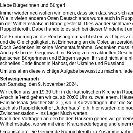
Liebe Bürgerinnen und Bürger!
Immer wieder neu wollen wir lernen, dass sich das, was sich a
Wie in vielen anderen Orten Deutschlands wurde auch in Rupp
in der Wilhelmstraße in Brand gesteckt. Dies war der sichtbare 
Ruppichteroth. Dabei handelte es sich bei dieser Minderheit um
Die Erinnerung an die Reichspogromnacht ist ein wichtiges Z
und die Gleichgültigkeit, ist Erinnerung an die Opfer, an zerstö
Doch Gedenken ist keine Momentaufnahme. Gedenken muss lebe
Auch jetzt in der Gegenwart mit Bezug zu den aktuellen Gesche
jüdischen Bürgerinnen und Bürgern sagen: Ihr seid nicht allein!
schnelles Ende findet in Nahost, der Ukraine und Russland.
Um uns allen diese wichtige Aufgabe bewusst zu machen, lade
Schweigemarsch
am Samstag, den 9. November 2024.
Wir treffen uns um 19.30 Uhr in der katholischen Kirche in Rupp
Anschließend gehen wir ca. ab 20:00 Uhr zu zwei ehem. Häuse
Familie Isaak (Mucher Str. 31), wo in Kurzvorträgen über die 
auch als Ruppichterother „Judenhaus“, d.h. hier wurden die n
Zwischenstation – ins Lager Much warten.
Nach den Vorträgen an den beiden Häusern gehen wir gemeinsa
Wilhelmstraße, wo wir mit einer Kranzniederlegung und eine
Organisation: Die Gemeinde Ruppichteroth, in Zusammenarbeit