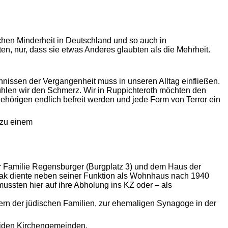
schen Minderheit in Deutschland und so auch in
en, nur, dass sie etwas Anderes glaubten als die Mehrheit.
sen der Vergangenheit muss in unseren Alltag einfließen.
 fühlen wir den Schmerz. Wir in Ruppichteroth möchten den
gehörigen endlich befreit werden und jede Form von Terror ein
 zu einem
r Familie Regensburger (Burgplatz 3) und dem Haus der
Isaak diente neben seiner Funktion als Wohnhaus nach 1940
ssten hier auf ihre Abholung ins KZ oder – als
rn der jüdischen Familien, zur ehemaligen Synagoge in der
eiden Kirchengemeinden.