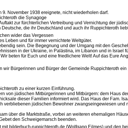
m 9. November 1938 ereignete, nicht wiederholen darf.
ichteroth die Synagoge
Auftakt zur fürchterlichen Vertreibung und Vernichtung der jüdi
 Deutsche, die ihr Deutschland und auch ihr Ruppichteroth liebt
eichen wider das Vergessen
rtes Leben und für immer vernichtete Weltgüter.
ndig sein. Die Begegnung und der Umgang mit den Geschehnis
hnissen in der Ukraine, in Palästina, im Libanon und in Israel
 Wir beten für Euch und eine friedlichere Welt! Auf das Eure An
n wir Bürgerinnen und Bürger der Gemeinde Ruppichteroth ein
ichteroth zu einer kurzen Einführung.
rn von jüdischen Mitbürgerinnen und Mitbürgern: dem Haus de
Schicksale dieser Familien informiert wird. Das Haus der Fam. 
och verbliebenen jüdischen Bewohner zwangseingewiesen und mu
m über die Marktstraße, vorbei an weiteren ehemaligen Häuse
m Gebet den Schweigemarsch beenden.
 mit bilderbuch-ruppichteroth.de (Wolfgang Eilmes) und den b