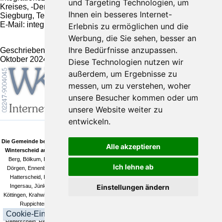
und Targeting Technologien, um
Kreises, -Der Landrat-, Kaiser-Wilhelm-Platz 1, 53721
Ihnen ein besseres Internet-
Siegburg, Tel.-Nr.: 02241-132107,
E-Mail: integration@rhein-sieg-kreis.de hergestellt werden.
Erlebnis zu ermöglichen und die
Werbung, die Sie sehen, besser an
Ihre Bedürfnisse anzupassen.
Geschrieben von
Gemeinde Ruppichteroth
am
Sonntag, 13.
Oktober 2024
Diese Technologien nutzen wir
außerdem, um Ergebnisse zu
messen, um zu verstehen, woher
unsere Besucher kommen oder um
unsere Website weiter zu
entwickeln.
Die Gemeinde besteht neben den drei Hauptorten Ruppichteroth, Schönenberg und
Alle akzeptieren
Winterscheid aus folgenden weiteren Ortsteilen:
Ahe, Bacherhof, Bechlingen, Beiert,
Berg, Bölkum, Bornscheid, Bröleck, Brölerhof, Broscheid, Büchel, Damm, Derenbach,
Ich lehne ab
Dörgen, Ennenbach, Fußberg, Fußhollen, Gießelbach, Hänscheid, Hambuchen, Harth,
Hatterscheid, Herrenbröl, Herrnstein, Hodgeroth, Holenfeld, Honscheid, Hove, Ifang,
Einstellungen ändern
Ingersau, Jünkersfeld, Junkersaurenbach, Kämerscheid, Kammerich, Kesselscheid,
Köttingen, Krahwinkel, Kuchem, Litterscheid, Millerscheid, Mittelsaurenbach, Neuenhof bei
Ruppichteroth, Neuenhof bei Winterscheid, Niederlückerath, Niederpropach,
Cookie-Einstellungen
Niedersaurenbach, Oberlückerath, Obersaurenbach, Oeleroth, Paulinenthal, Pulvermühle,
Reiferscheid, Retscheroth, Rose, Rotscheroth, Scheid, Schmitzdörfgen, Schmitzhöfgen,