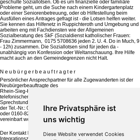
geschulte Soziallotsen. Ob es um finanzielle oder familiäre
Probleme geht, um die Suche nach einem Kindergartenplatz
oder einer Seniorenbetreuung, oder ob Hilfestellung beim
Ausfüllen eines Antrages gefragt ist - die Lotsen helfen weiter.
Sie kennen das Hilfenetz in Ruppichteroth und Umgebung und
arbeiten eng mit Fachdiensten wie der Allgemeinen
Sozialberatung des SkF (Sozialdienst katholischer Frauen:
Frau Zimmermann, 0175 5708636 jeden 2. U. 4. Do in Much, 9
- 12h) zusammen. Die Soziallotsen sind für jeden da -
unabhängig von Konfession oder Weltanschauung. Ihre Hilfe
macht auch an den Gemeindegrenzen nicht Halt.
N e u b ü r g e r b e a u f t r a g t e r
Persönlicher Ansprechpartner für alle Zugewanderten ist der
Neubürgerbeauftragte des
Rhein-Sieg-Kreises, Ludwig Neuber. Er bietet nach
telefonischer Vereinbarung
Sprechstunden an. Termine können mit ihm telefonisch unter
Ihre Privatsphäre ist
der Tel.-Nr.: 02295-902318
oder 0160-8230810 oder per E-Mail an ludwig@neuber.de
uns wichtig
vereinbart werden.
Der Kontakt kann auch über das Kommunale
Diese Website verwendet Cookies
Integrationszentrum des Rhein-Sieg-