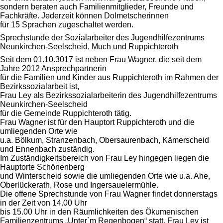
sondern beraten auch Familienmitglieder, Freunde und
Fachkräfte. Jederzeit können Dolmetscherinnen
für 15 Sprachen zugeschaltet werden.
Sprechstunde der Sozialarbeiter des Jugendhilfezentrums
Neunkirchen-Seelscheid, Much und Ruppichteroth
Seit dem 01.10.3017 ist neben Frau Wagner, die seit dem
Jahre 2012 Ansprechpartnerin
für die Familien und Kinder aus Ruppichteroth im Rahmen der
Bezirkssozialarbeit ist,
Frau Ley als Bezirkssozialarbeiterin des Jugendhilfezentrums
Neunkirchen-Seelscheid
für die Gemeinde Ruppichteroth tätig.
Frau Wagner ist für den Hauptort Ruppichteroth und die
umliegenden Orte wie
u.a. Bölkum, Stranzenbach, Obersaurenbach, Kämerscheid
und Ennenbach zuständig.
Im Zuständigkeitsbereich von Frau Ley hingegen liegen die
Hauptorte Schönenberg
und Winterscheid sowie die umliegenden Orte wie u.a. Ahe,
Oberlückerath, Rose und Ingersauelermühle.
Die offene Sprechstunde von Frau Wagner findet donnerstags
in der Zeit von 14.00 Uhr
bis 15.00 Uhr in den Räumlichkeiten des Ökumenischen
Familienzentrums „Unter`m Regenbogen“ statt. Frau Ley ist