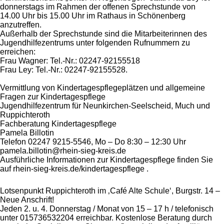
donnerstags im Rahmen der offenen Sprechstunde von
14.00 Uhr bis 15.00 Uhr im Rathaus in Schönenberg
anzutreffen.
Außerhalb der Sprechstunde sind die Mitarbeiterinnen des
Jugendhilfezentrums unter folgenden Rufnummern zu
erreichen:
Frau Wagner: Tel.-Nr.: 02247-92155518
Frau Ley: Tel.-Nr.: 02247-92155528.
Vermittlung von Kindertagespflegeplätzen und allgemeine
Fragen zur Kindertagespflege
Jugendhilfezentrum für Neunkirchen-Seelscheid, Much und
Ruppichteroth
Fachberatung Kindertagespflege
Pamela Billotin
Telefon 02247 9215-5546, Mo – Do 8:30 – 12:30 Uhr
pamela.billotin@rhein-sieg-kreis.de
Ausführliche Informationen zur Kindertagespflege finden Sie
auf rhein-sieg-kreis.de/kindertagespflege .
Lotsenpunkt Ruppichteroth im ‚Café Alte Schule‘, Burgstr. 14 –
Neue Anschrift!
Jeden 2. u. 4. Donnerstag / Monat von 15 – 17 h / telefonisch
unter 015736532204 erreichbar. Kostenlose Beratung durch